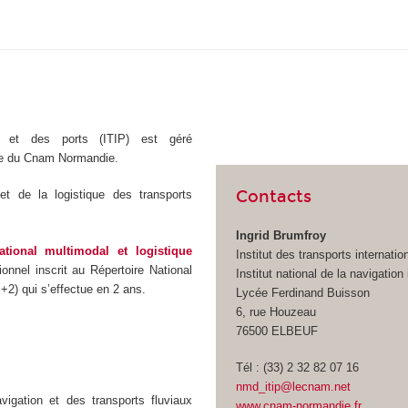
ux et des ports (ITIP) est géré
ale du Cnam Normandie.
Contacts
 et de la logistique des transports
Ingrid Brumfroy
ational multimodal et logistique
Institut des transports internatio
sionnel inscrit au Répertoire National
Institut national de la navigation 
+2) qui s’effectue en 2 ans.
Lycée Ferdinand Buisson
6, rue Houzeau
76500 ELBEUF
Tél : (33) 2 32 82 07 16
nmd_itip@lecnam.net
igation et des transports fluviaux
www.cnam-normandie.fr