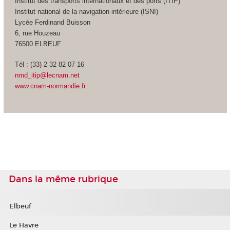
Institut des transports internationaux et des ports (ITIP)
Institut national de la navigation intérieure (ISNI)
Lycée Ferdinand Buisson
6, rue Houzeau
76500 ELBEUF
Tél : (33) 2 32 82 07 16
nmd_itip@lecnam.net
www.cnam-normandie.fr
Dans la même rubrique
Elbeuf
Le Havre