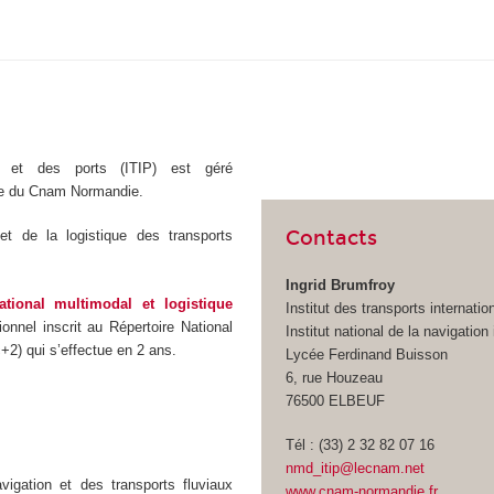
ux et des ports (ITIP) est géré
ale du Cnam Normandie.
Contacts
 et de la logistique des transports
Ingrid Brumfroy
ational multimodal et logistique
Institut des transports internatio
sionnel inscrit au Répertoire National
Institut national de la navigation 
+2) qui s’effectue en 2 ans.
Lycée Ferdinand Buisson
6, rue Houzeau
76500 ELBEUF
Tél : (33) 2 32 82 07 16
nmd_itip@lecnam.net
igation et des transports fluviaux
www.cnam-normandie.fr