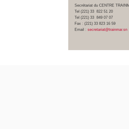
Secrétariat du CENTRE TRAIN
Tel (221) 33 822 51 20
Tel (221) 33 849 07 07
Fax : (221) 33 823 16 59
Email :
secretariat@trainmar.sn