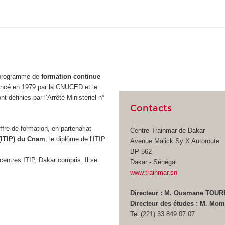
u programme de
formation continue
lancé en 1979 par la CNUCED et le
 définies par l’Arrêté Ministériel n°
Contacts
re de formation, en partenariat
Centre Trainmar de Dakar
 (ITIP) du Cnam
, le diplôme de l’ITIP
Avenue Malick Sy X Autoroute
BP 562
centres ITIP, Dakar compris. Il se
Dakar - Sénégal
www.trainmar.sn
Directeur : M. Ousmane TOUR
Directeur des études : M. Mo
Tel (221) 33.849.07.07