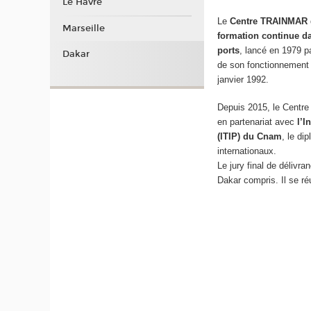
Le Havre
Le
Centre TRAINMAR
Marseille
formation continue d
ports
, lancé en 1979 p
Dakar
de son fonctionnement s
janvier 1992.
Depuis 2015, le Centre
en partenariat avec
l’I
(ITIP) du Cnam
, le di
internationaux.
Le jury final de délivr
Dakar compris. Il se ré