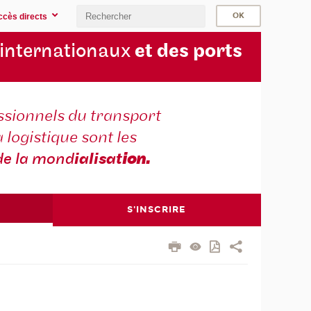
ccès directs
 internationaux
et des ports
ssionnels du transport
a logistique sont les
de la mond
ialisat
ion.
S'INSCRIRE