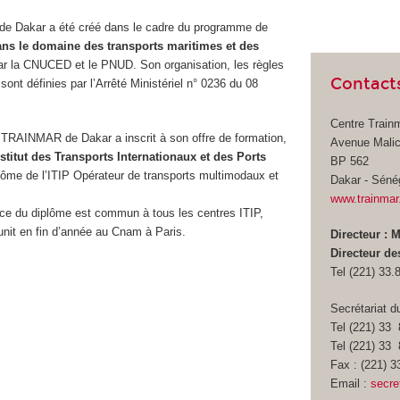
de Dakar a été créé dans le cadre du programme de
ans le domaine des transports maritimes et des
ar la CNUCED et le PNUD. Son organisation, les règles
Contact
ont définies par l’Arrêté Ministériel n° 0236 du 08
Centre Train
 TRAINMAR de Dakar a inscrit à son offre de formation,
Avenue Malic
nstitut des Transports Internationaux et des Ports
BP 562
plôme de l’ITIP Opérateur de transports multimodaux et
Dakar - Séné
www.trainmar
ance du diplôme est commun à tous les centres ITIP,
unit en fin d’année au Cnam à Paris.
Directeur :
Directeur d
Tel (221) 33.
Secrétariat
Tel (221) 33
Tel (221) 33
Fax : (221) 3
Email :
secre