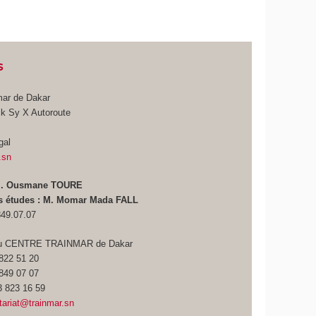
s
mar de Dakar
k Sy X Autoroute
gal
.sn
 M. Ousmane TOURE
es études : M. Momar Mada FALL
849.07.07
 du CENTRE TRAINMAR de Dakar
 822 51 20
 849 07 07
3 823 16 59
tariat@trainmar.sn