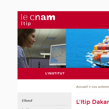
L'INSTITUT
Les anten
Accueil
L'Itip Daka
Elbeuf