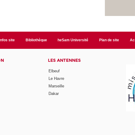
Infos site
Bibliothèque
heSam Université
Plan de site
Ac
ON
LES ANTENNES
Elbeuf
Le Havre
Marseille
Dakar