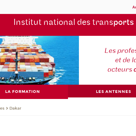
A
Institut national des trans
ports
Les profe
et de l
acteurs
LA FORMATION
LES ANTENNES
nes
Dakar
r