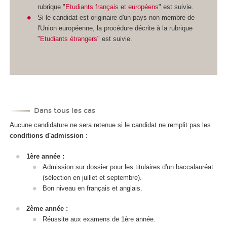
rubrique "
Etudiants français et européens
" est suivie.
Si le candidat est originaire d'un pays non membre de
l'Union européenne, la procédure décrite à la rubrique
"
Etudiants étrangers
" est suivie.
Dans tous les cas
Aucune candidature ne sera retenue si le candidat ne remplit pas les
conditions d'admission
:
1ère année :
Admission sur dossier pour les titulaires d'un baccalauréat
(sélection en juillet et septembre).
Bon niveau en français et anglais.
2ème année :
Réussite aux examens de 1ère année.