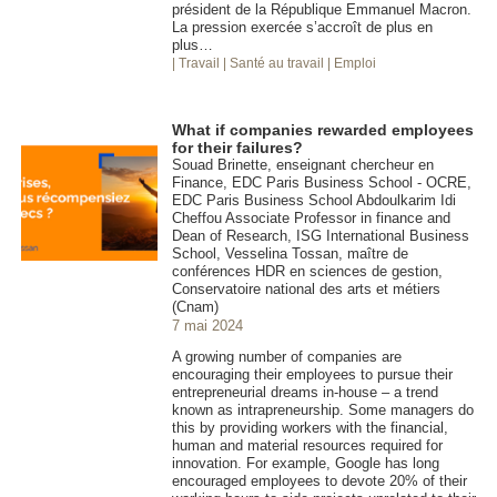
président de la République Emmanuel Macron.
La pression exercée s’accroît de plus en
plus…
| Travail
| Santé au travail
| Emploi
What if companies rewarded employees
for their failures?
Souad Brinette, enseignant chercheur en
Finance, EDC Paris Business School - OCRE,
EDC Paris Business School Abdoulkarim Idi
Cheffou Associate Professor in finance and
Dean of Research, ISG International Business
School, Vesselina Tossan, maître de
conférences HDR en sciences de gestion,
Conservatoire national des arts et métiers
(Cnam)
7 mai 2024
A growing number of companies are
encouraging their employees to pursue their
entrepreneurial dreams in-house – a trend
known as intrapreneurship. Some managers do
this by providing workers with the financial,
human and material resources required for
innovation. For example, Google has long
encouraged employees to devote 20% of their