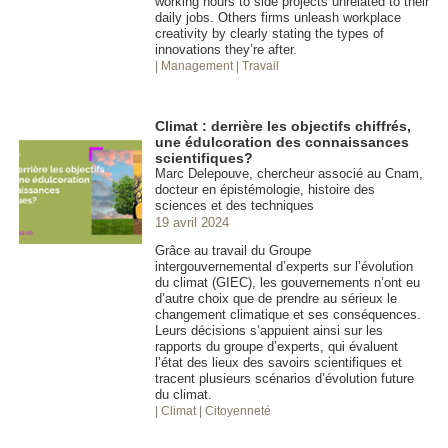
working hours to side projects unrelated to their
daily jobs. Others firms unleash workplace
creativity by clearly stating the types of
innovations they’re after.
| Management
| Travail
Climat : derrière les objectifs chiffrés,
une édulcoration des connaissances
scientifiques?
Marc Delepouve, chercheur associé au Cnam,
docteur en épistémologie, histoire des
sciences et des techniques
19 avril 2024
Grâce au travail du Groupe
intergouvernemental d’experts sur l’évolution
du climat (GIEC), les gouvernements n’ont eu
d’autre choix que de prendre au sérieux le
changement climatique et ses conséquences.
Leurs décisions s’appuient ainsi sur les
rapports du groupe d’experts, qui évaluent
l’état des lieux des savoirs scientifiques et
tracent plusieurs scénarios d’évolution future
du climat.
| Climat
| Citoyenneté