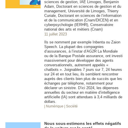
sciences de gestion, IAE Limoges, Benjamin
Adam, Doctorant en sciences de gestion et du
management, Université de Limoges, Thierry
Curiale, Doctorant en sciences de l’information
et de la communication (Cnam/DICEN) et en
cyberpsychologie (IERHR), Conservatoire
national des arts et métiers (Cnam)
11 juillet 2023
Ils se nomment par exemple Inbenta ou Zaion
Speech. La plupart des compagnies
d’assurances, à l’instar d’AG2R La Mondiale
ou de la Banque Postale assurance, ont investi
massivement pour développer des agents
conversationnels, autrement appelés «
chatbots ». Joignables 7 jours sur 7, 24 heures
sur 24 et en tout lieu, ils semblent rencontrer
auprès des clients bien plus de succès que les
échanges par téléphone, notamment pour
déclarer un sinistre. D’ici 2024, les dépenses
annuelles du secteur en matière d’intelligence
artificielle (IA) sont attendues à 3,4 milliards de
dollars.
| Numérique
| Société
Nous sous-estimons les effets négatifs
de la voiture sur la santé