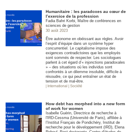
Humanitaire : les paradoxes au cœur de
l’exercice de la profession
Fadia Bahri Korbi, Maître de conférences en
sciences de gestion
30 août 2023
Être autonome en obéissant aux règles. Avoir
l’esprit d’équipe dans un système hyper
concurrentiel. Le capitalisme impose des
exigences contradictoires que les employés
sont sommés de respecter. Les sociologues
parlent à cet égard d’« injonctions paradoxales
» – des situations où les individus sont
confrontés à un dilemme insoluble, difficile à
résoudre, ce qui peut entraîner un état de
tension et de mal-être.
| International
| Société
How debt has morphed into a new form
of work for women
Isabelle Guérin, Directrice de recherche à
l'IRD-Cessma (Université de Paris), affiliée à
l’Institut Français de Pondichéry, Institut de
recherche pour le développement (IRD), Elena
Reboul, Post-doctorante, Centre d'études de