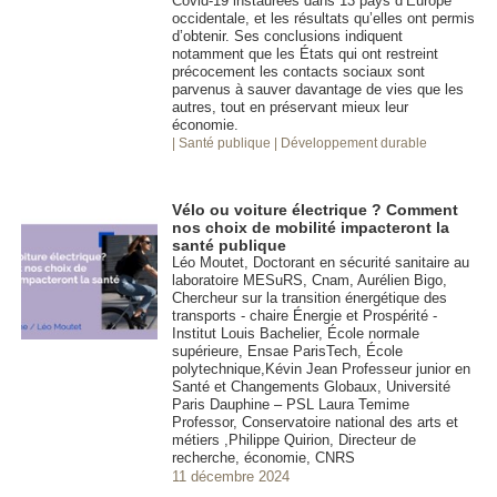
Covid-19 instaurées dans 13 pays d’Europe
occidentale, et les résultats qu’elles ont permis
d’obtenir. Ses conclusions indiquent
notamment que les États qui ont restreint
précocement les contacts sociaux sont
parvenus à sauver davantage de vies que les
autres, tout en préservant mieux leur
économie.
| Santé publique
| Développement durable
Vélo ou voiture électrique ? Comment
nos choix de mobilité impacteront la
santé publique
Léo Moutet, Doctorant en sécurité sanitaire au
laboratoire MESuRS, Cnam, Aurélien Bigo,
Chercheur sur la transition énergétique des
transports - chaire Énergie et Prospérité -
Institut Louis Bachelier, École normale
supérieure, Ensae ParisTech, École
polytechnique,Kévin Jean Professeur junior en
Santé et Changements Globaux, Université
Paris Dauphine – PSL Laura Temime
Professor, Conservatoire national des arts et
métiers ,Philippe Quirion, Directeur de
recherche, économie, CNRS
11 décembre 2024