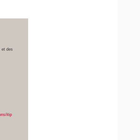
x et des
ns/itip