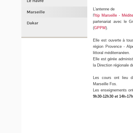
Le Havre
L'antenne de
Marseille
l'
Itip Marseille - Médit
partenariat avec le G
Dakar
(
GPPM
).
Elle est ouverte à tou
région Provence - Alp
littoral méditerranéen.
Elle est gérée adminis
la Direction régionale
Les cours ont lieu 
Marseille Fos.
Les enseignements on
9h30-12h30 et 14h-17