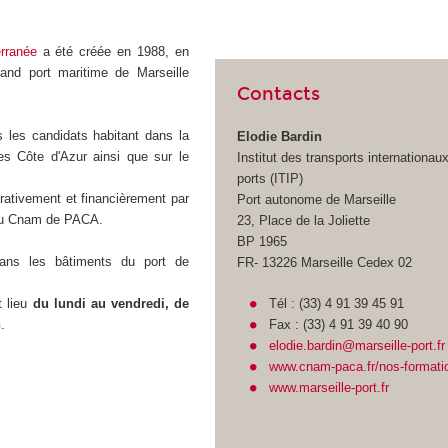
erranée
a été créée en 1988, en
rand port maritime de Marseille
Contacts
s les candidats habitant dans la
Elodie Bardin
es Côte d'Azur ainsi que sur le
Institut des transports internationau
ports (ITIP)
trativement et financièrement par
Port autonome de Marseille
 du Cnam de PACA.
23, Place de la Joliette
BP 1965
dans les bâtiments du port de
FR- 13226 Marseille Cedex 02
Tél : (33) 4 91 39 45 91
t lieu
du lundi au vendredi, de
Fax : (33) 4 91 39 40 90
h
.
elodie.bardin@marseille-port.fr
www.cnam-paca.fr/nos-formatio
www.marseille-port.fr