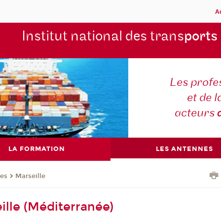
A
Institut national des trans
ports
Les profe
et de l
acteurs
LA FORMATION
LES ANTENNES
nes
Marseille
eille (Méditerranée)