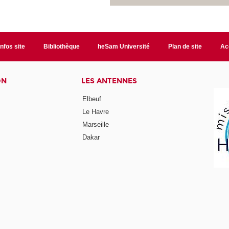
Infos site
Bibliothèque
heSam Université
Plan de site
Ac
ON
LES ANTENNES
Elbeuf
Le Havre
Marseille
Dakar