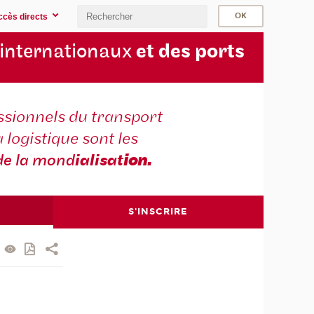
ccès directs
 internationaux
et des ports
ssionnels du transport
a logistique sont les
de la mond
ialisat
ion.
S'INSCRIRE