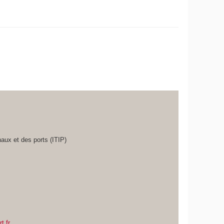
naux et des ports (ITIP)
t.fr