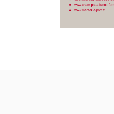
www.cnam-paca.fr/nos-form
www.marseille-port.fr