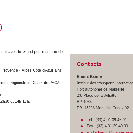
)
riat avec le Grand port maritime de
Contacts
n Provence - Alpes Côte d'Azur ainsi
Elodie Bardin
irection régionale du Cnam de PACA.
Institut des transports internatio
Port autonome de Marseille
s.
23, Place de la Joliette
12h30 et 14h-17h
.
BP 1965
FR- 13226 Marseille Cedex 02
Tél : (33) 4 91 39 45 91
Fax : (33) 4 91 39 40 90
elodie.bardin@marseille-por