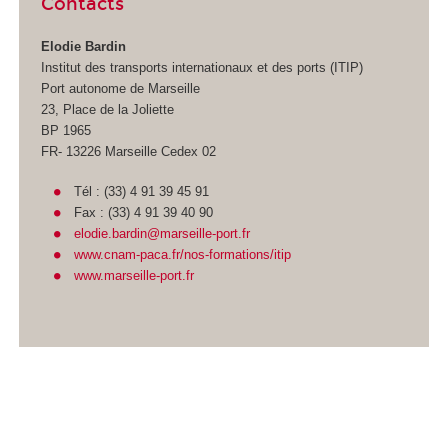
Contacts
Elodie Bardin
Institut des transports internationaux et des ports (ITIP)
Port autonome de Marseille
23, Place de la Joliette
BP 1965
FR- 13226 Marseille Cedex 02
Tél : (33) 4 91 39 45 91
Fax : (33) 4 91 39 40 90
elodie.bardin@marseille-port.fr
www.cnam-paca.fr/nos-formations/itip
www.marseille-port.fr