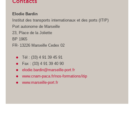
Contacts
Elodie Bardin
Institut des transports internationaux et des ports (ITIP)
Port autonome de Marseille
23, Place de la Joliette
BP 1965
FR- 13226 Marseille Cedex 02
Tél : (33) 4 91 39 45 91
Fax : (33) 4 91 39 40 90
elodie.bardin@marseille-port.fr
www.cnam-paca.fr/nos-formations/itip
www.marseille-port.fr