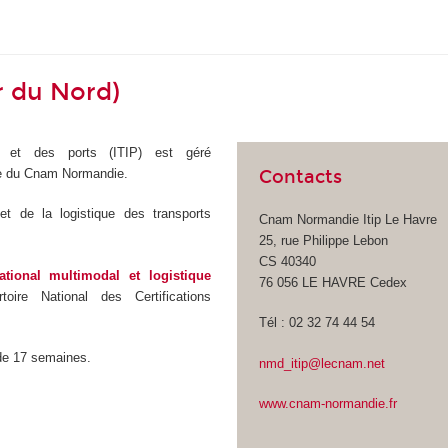
r du Nord)
ux et des ports (ITIP) est géré
ale du Cnam Normandie.
Contacts
 et de la logistique des transports
Cnam Normandie Itip Le Havre
25, rue Philippe Lebon
CS 40340
ational multimodal et logistique
76 056 LE HAVRE Cedex
oire National des Certifications
Tél : 02 32 74 44 54
 de 17 semaines.
nmd_itip@lecnam.net
www.cnam-normandie.fr