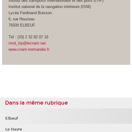
Institut des transports internationaux et des ports (ITIP)
Institut national de la navigation intérieure (ISNI)
Lycée Ferdinand Buisson
6, rue Houzeau
76500 ELBEUF
Tél : (33) 2 32 82 07 16
nmd_itip@lecnam.net
www.cnam-normandie.fr
Dans la même rubrique
Elbeuf
Le Havre