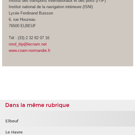
Institut des transports internationaux et des ports (ITIP)
Institut national de la navigation intérieure (ISNI)
Lycée Ferdinand Buisson
6, rue Houzeau
76500 ELBEUF
Tél : (33) 2 32 82 07 16
nmd_itip@lecnam.net
www.cnam-normandie.fr
Dans la même rubrique
Elbeuf
Le Havre