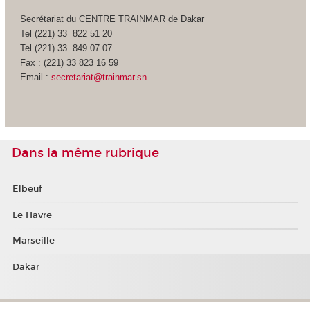
Secrétariat du CENTRE TRAINMAR de Dakar
Tel (221) 33 822 51 20
Tel (221) 33 849 07 07
Fax : (221) 33 823 16 59
Email :
secretariat@trainmar.sn
Dans la même rubrique
Elbeuf
Le Havre
Marseille
Dakar