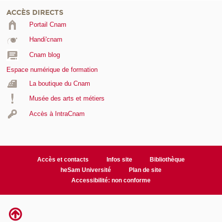
ACCÈS DIRECTS
Portail Cnam
Handi'cnam
Cnam blog
Espace numérique de formation
La boutique du Cnam
Musée des arts et métiers
Accès à IntraCnam
Accès et contacts
Infos site
Bibliothèque
heSam Université
Plan de site
Accessibilité: non conforme