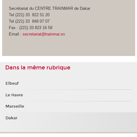
Secrétariat du CENTRE TRAINMAR de Dakar
Tel (221) 33 822 51 20
Tel (221) 33 849 07 07
Fax : (221) 33 823 16 59
Email :
secretariat@trainmar.sn
Dans la même rubrique
Elbeuf
Le Havre
Marseille
Dakar