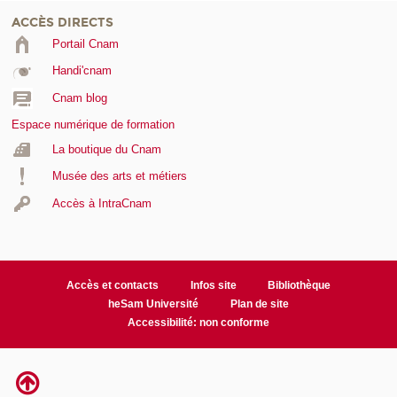
ACCÈS DIRECTS
Portail Cnam
Handi'cnam
Cnam blog
Espace numérique de formation
La boutique du Cnam
Musée des arts et métiers
Accès à IntraCnam
Accès et contacts
Infos site
Bibliothèque
heSam Université
Plan de site
Accessibilité: non conforme