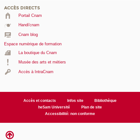
ACCÈS DIRECTS
Portail Cnam
Handi'cnam
Cnam blog
Espace numérique de formation
La boutique du Cnam
Musée des arts et métiers
Accès à IntraCnam
Accès et contacts
Infos site
Bibliothèque
heSam Université
Plan de site
Accessibilité: non conforme