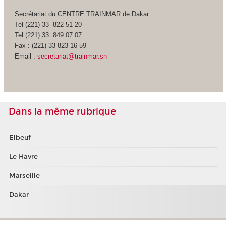
Secrétariat du CENTRE TRAINMAR de Dakar
Tel (221) 33 822 51 20
Tel (221) 33 849 07 07
Fax : (221) 33 823 16 59
Email :
secretariat@trainmar.sn
Dans la même rubrique
Elbeuf
Le Havre
Marseille
Dakar