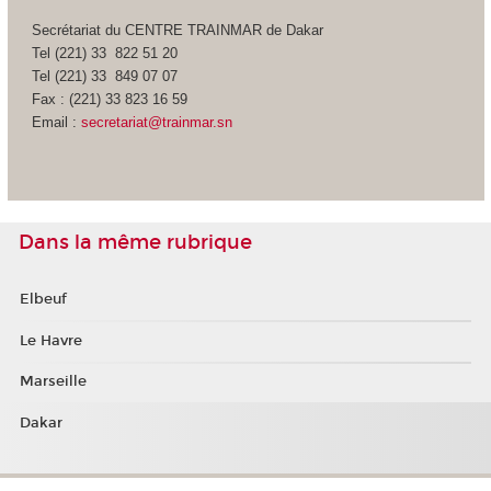
Secrétariat du CENTRE TRAINMAR de Dakar
Tel (221) 33 822 51 20
Tel (221) 33 849 07 07
Fax : (221) 33 823 16 59
Email :
secretariat@trainmar.sn
Dans la même rubrique
Elbeuf
Le Havre
Marseille
Dakar