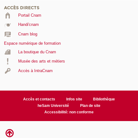
ACCÈS DIRECTS
Portail Cnam
Handi'cnam
Cnam blog
Espace numérique de formation
La boutique du Cnam
Musée des arts et métiers
Accès à IntraCnam
Accès et contacts
Infos site
Bibliothèque
heSam Université
Plan de site
Accessibilité: non conforme