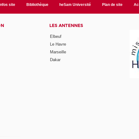
Infos site
Bibliothèque
heSam Université
Plan de site
Ac
ON
LES ANTENNES
Elbeuf
Le Havre
Marseille
Dakar