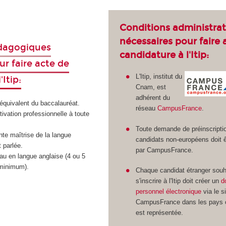
Conditions administrat
nécessaires pour faire 
dagogiques
candidature à l'Itip:
ur faire acte de
L'Itip, institut du
'Itip:
Cnam, est
adhérent du
n équivalent du baccalauréat.
réseau
CampusFrance
.
tivation professionnelle à toute
Toute demande de préinscripti
nte maîtrise de la langue
candidats non-européens doit êt
t parlée.
par CampusFrance.
au en langue anglaise (4 ou 5
minimum).
Chaque candidat étranger souh
s'inscrire à l'Itip doit créer un
d
personnel électronique
via le s
CampusFrance dans les pays o
est représentée.