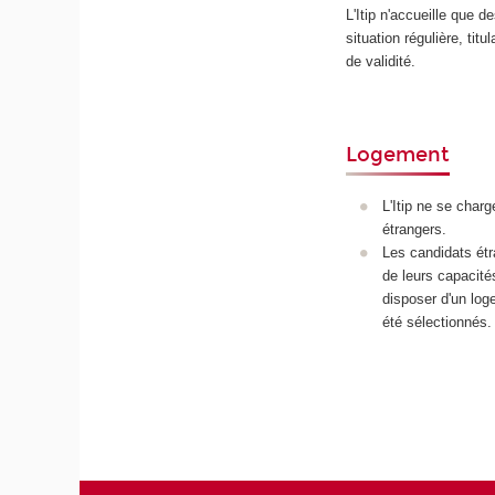
L'Itip n'accueille que d
situation régulière, titu
de validité.
Logement
L'Itip ne se char
étrangers.
Les candidats étr
de leurs capacités
disposer d'un loge
été sélectionnés.