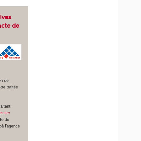
ives
acte de
on de
re traitée
aitant
ossier
ite de
à l'agence