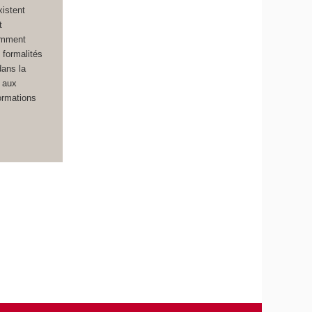
istent
t
amment
 formalités
dans la
r aux
formations