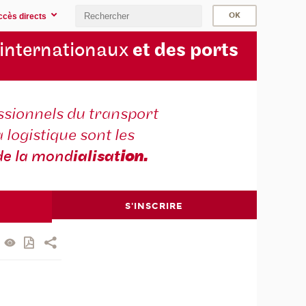
ccès directs
 internationaux
et des ports
ssionnels du transport
a logistique sont les
de la mond
ialisat
ion.
S'INSCRIRE