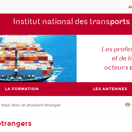
A
Institut national des trans
ports
Les profe
et de l
acteurs
LA FORMATION
LES ANTENNES
Vous êtes un étudiant étranger.
étrangers