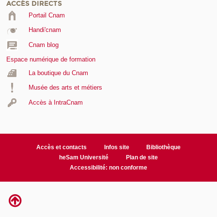
ACCÈS DIRECTS
Portail Cnam
Handi'cnam
Cnam blog
Espace numérique de formation
La boutique du Cnam
Musée des arts et métiers
Accès à IntraCnam
Accès et contacts
Infos site
Bibliothèque
heSam Université
Plan de site
Accessibilité: non conforme