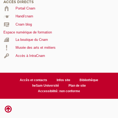
ACCÈS DIRECTS
Portail Cnam
Handi'cnam
Cnam blog
Espace numérique de formation
La boutique du Cnam
Musée des arts et métiers
Accès à IntraCnam
Accès et contacts
Infos site
Bibliothèque
heSam Université
Plan de site
Accessibilité: non conforme