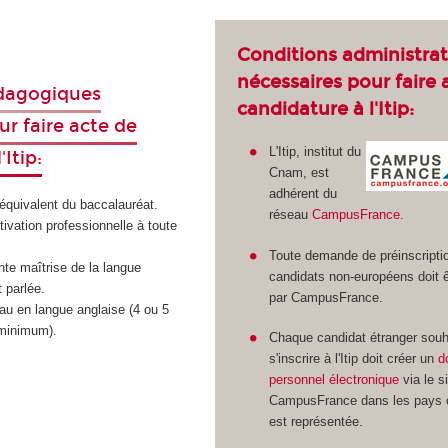
Conditions administrat
nécessaires pour faire 
dagogiques
candidature à l'Itip:
ur faire acte de
L'Itip, institut du
'Itip:
Cnam, est
adhérent du
n équivalent du baccalauréat.
réseau
CampusFrance
.
tivation professionnelle à toute
Toute demande de préinscripti
nte maîtrise de la langue
candidats non-européens doit êt
t parlée.
par CampusFrance.
au en langue anglaise (4 ou 5
minimum).
Chaque candidat étranger souh
s'inscrire à l'Itip doit créer un
d
personnel électronique
via le s
CampusFrance dans les pays o
est représentée.