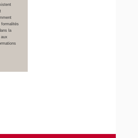
istent
t
amment
 formalités
dans la
r aux
formations