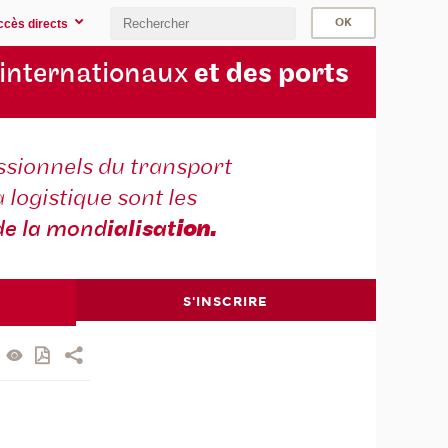
ccès directs
 internationaux
et des ports
ssionnels du transport
a logistique sont les
de la mond
ialisat
ion.
S'INSCRIRE