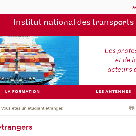
A
Institut national des trans
ports
Les profe
et de l
acteurs
LA FORMATION
LES ANTENNES
Vous êtes un étudiant étranger.
étrangers