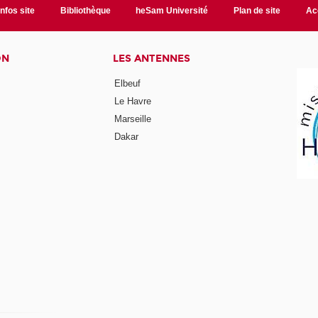
Infos site
Bibliothèque
heSam Université
Plan de site
Ac
ON
LES ANTENNES
Elbeuf
Le Havre
Marseille
Dakar