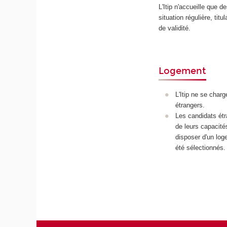
L'Itip n'accueille que d
situation régulière, titu
de validité.
Logement
L'Itip ne se char
étrangers.
Les candidats étr
de leurs capacités
disposer d'un loge
été sélectionnés.