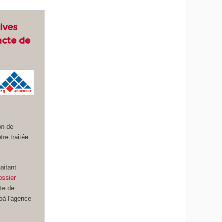
ives
acte de
on de
re traitée
aitant
ossier
ite de
à l'agence