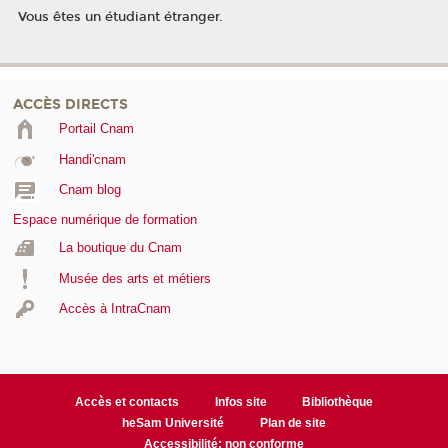
Vous êtes un étudiant étranger.
ACCÈS DIRECTS
Portail Cnam
Handi'cnam
Cnam blog
Espace numérique de formation
La boutique du Cnam
Musée des arts et métiers
Accès à IntraCnam
Accès et contacts
Infos site
Bibliothèque
heSam Université
Plan de site
Accessibilité: non conforme