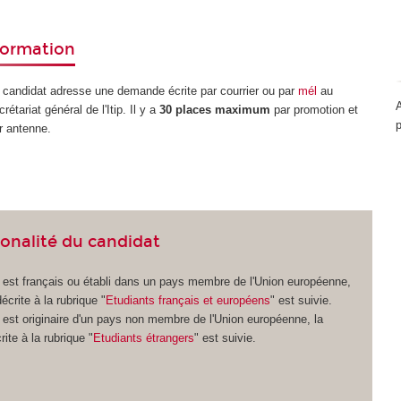
formation
 candidat adresse une demande écrite par courrier ou par
mél
au
A
crétariat général de l'Itip. Il y a
30 places maximum
par promotion et
r antenne.
ionalité du candidat
t est français ou établi dans un pays membre de l'Union européenne,
écrite à la rubrique "
Etudiants français et européens
" est suivie.
t est originaire d'un pays non membre de l'Union européenne, la
ite à la rubrique "
Etudiants étrangers
" est suivie.