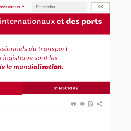
ccès directs
 internationaux
et des ports
ssionnels du transport
a logistique sont les
de la mond
ialisat
ion.
S'INSCRIRE