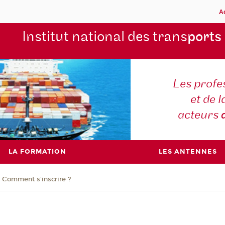
A
Institut national des trans
ports
Les profe
et de l
acteurs
LA FORMATION
LES ANTENNES
Comment s'inscrire ?