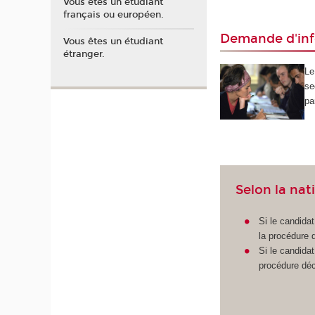
Vous êtes un étudiant
français ou européen.
Demande d'in
Vous êtes un étudiant
étranger.
Le
se
pa
Selon la nat
Si le candida
la procédure d
Si le candida
procédure décr