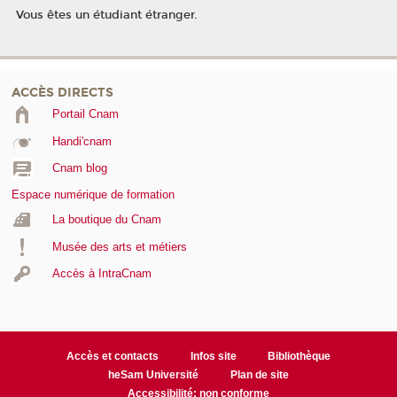
Vous êtes un étudiant étranger.
ACCÈS DIRECTS
Portail Cnam
Handi'cnam
Cnam blog
Espace numérique de formation
La boutique du Cnam
Musée des arts et métiers
Accès à IntraCnam
Accès et contacts
Infos site
Bibliothèque
heSam Université
Plan de site
Accessibilité: non conforme