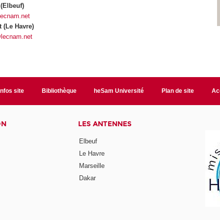
(Elbeuf)
lecnam.net
 (Le Havre)
@lecnam.net
Infos site
Bibliothèque
heSam Université
Plan de site
Ac
ON
LES ANTENNES
Elbeuf
Le Havre
Marseille
Dakar