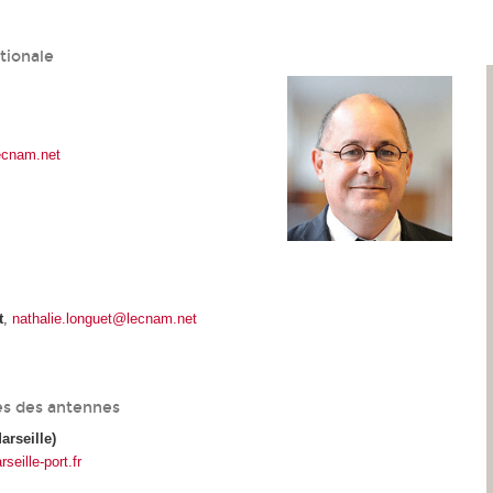
tionale
ecnam.net
t
,
nathalie.longuet@lecnam.net
s des antennes
arseille)
eille-port.fr