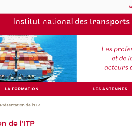
A
Institut national des trans
ports
Les profe
et de l
acteurs
LA FORMATION
LES ANTENNES
Présentation de l'ITP
n de l'ITP