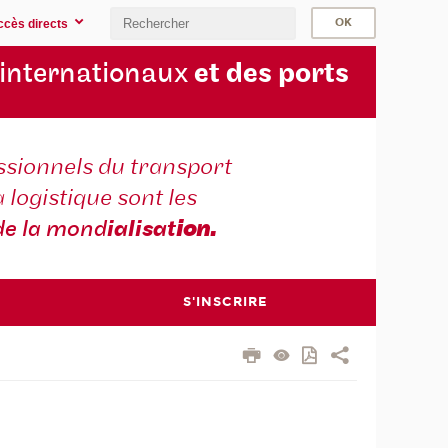
ccès directs
 internationaux
et des ports
ssionnels du transport
a logistique sont les
de la mond
ialisat
ion.
S'INSCRIRE