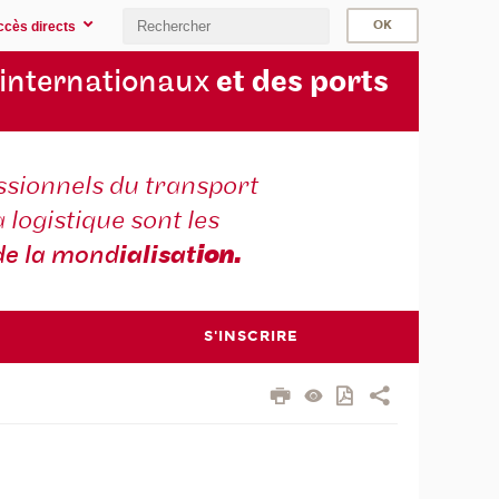
ccès directs
 internationaux
et des ports
ssionnels du transport
a logistique sont les
de la mond
ialisat
ion.
S'INSCRIRE