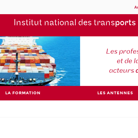
A
Institut national des trans
ports
Les profe
et de l
acteurs
LA FORMATION
LES ANTENNES