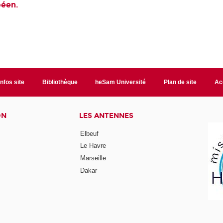
péen.
Infos site
Bibliothèque
heSam Université
Plan de site
Ac
ON
LES ANTENNES
Elbeuf
Le Havre
Marseille
Dakar