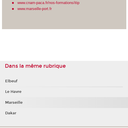
www.cnam-paca.fr/nos-formations/itip
www.marseille-port.fr
Dans la même rubrique
Elbeuf
Le Havre
Marseille
Dakar