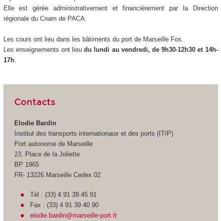
Elle est gérée administrativement et financièrement par la Direction
régionale du Cnam de PACA.
Les cours ont lieu dans les bâtiments du port de Marseille Fos.
Les enseignements ont lieu
du lundi au vendredi, de 9h30-12h30 et 14h-
17h
.
Contacts
Elodie Bardin
Institut des transports internationaux et des ports (ITIP)
Port autonome de Marseille
23, Place de la Joliette
BP 1965
FR- 13226 Marseille Cedex 02
Tél : (33) 4 91 39 45 91
Fax : (33) 4 91 39 40 90
elodie.bardin@marseille-port.fr