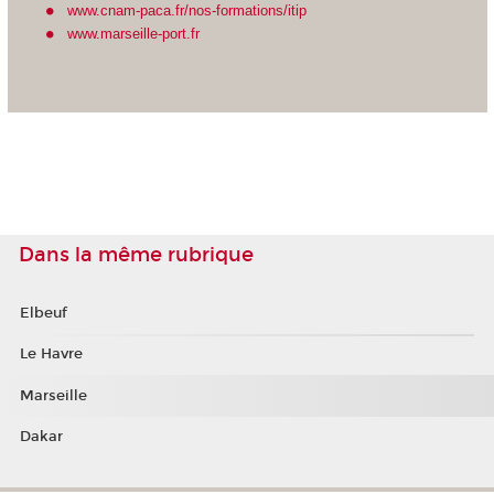
www.cnam-paca.fr/nos-formations/itip
www.marseille-port.fr
Dans la même rubrique
Elbeuf
Le Havre
Marseille
Dakar