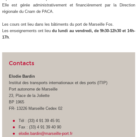
Elle est gérée administrativement et financièrement par la Direction
régionale du Cnam de PACA.
Les cours ont lieu dans les bâtiments du port de Marseille Fos.
Les enseignements ont lieu
du lundi au vendredi, de 9h30-12h30 et 14h-
17h
.
Contacts
Elodie Bardin
Institut des transports internationaux et des ports (ITIP)
Port autonome de Marseille
23, Place de la Joliette
BP 1965
FR- 13226 Marseille Cedex 02
Tél : (33) 4 91 39 45 91
Fax : (33) 4 91 39 40 90
elodie.bardin@marseille-port.fr