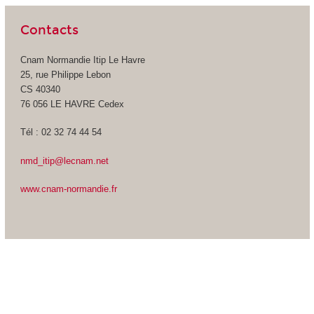
Contacts
Cnam Normandie Itip Le Havre
25, rue Philippe Lebon
CS 40340
76 056 LE HAVRE Cedex
Tél : 02 32 74 44 54
nmd_itip@lecnam.net
www.cnam-normandie.fr