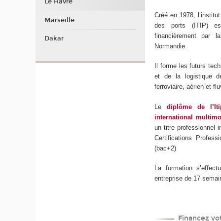
Le Havre
Créé en 1978, l’institu
Marseille
des ports (ITIP) es
financièrement par l
Dakar
Normandie.
Il forme les futurs tech
et de la logistique de
ferroviaire, aérien et flu
Le
diplôme de l’It
international multimo
un titre professionnel 
Certifications Profess
(bac+2)
La formation s’effe
entreprise de 17 semai
Financez vo