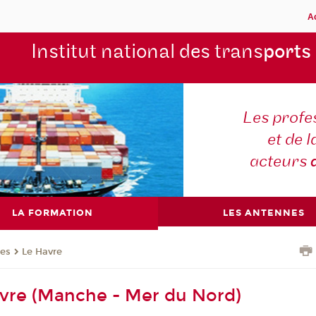
A
Institut national des trans
ports
Les profe
et de l
acteurs
LA FORMATION
LES ANTENNES
nes
Le Havre
Havre (Manche - Mer du Nord)