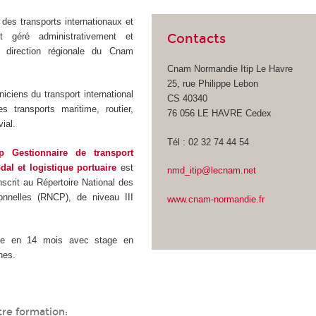
t des transports internationaux et
t géré administrativement et
Contacts
a direction régionale du Cnam
Cnam Normandie Itip Le Havre
25, rue Philippe Lebon
niciens du transport international
CS 40340
s transports maritime, routier,
76 056 LE HAVRE Cedex
vial.
Tél : 02 32 74 44 54
ip Gestionnaire de transport
dal et logistique portuaire
est
nmd_itip@lecnam.net
inscrit au Répertoire National des
ionnelles (RNCP), de niveau III
www.cnam-normandie.fr
ctue en 14 mois avec stage en
nes.
tre formation: