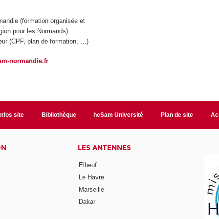
mandie (formation organisée et
égion pour les Normands)
eur (CPF, plan de formation, …)
am-normandie.fr
Infos site
Bibliothèque
heSam Université
Plan de site
Ac
ON
LES ANTENNES
Elbeuf
Le Havre
Marseille
Dakar