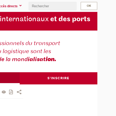
ccès directs
 internationaux
et des ports
ssionnels du transport
a logistique sont les
de la mond
ialisat
ion.
S'INSCRIRE