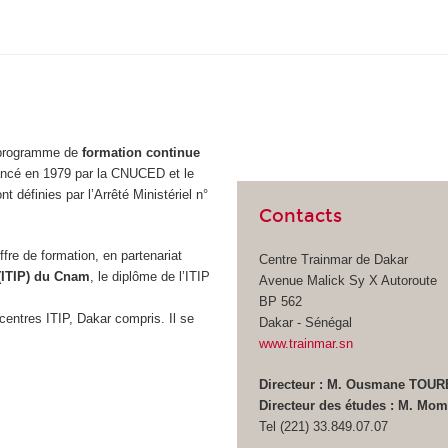
u programme de
formation continue
lancé en 1979 par la CNUCED et le
 définies par l’Arrêté Ministériel n°
Contacts
re de formation, en partenariat
Centre Trainmar de Dakar
 (ITIP) du Cnam
, le diplôme de l’ITIP
Avenue Malick Sy X Autoroute
BP 562
centres ITIP, Dakar compris. Il se
Dakar - Sénégal
www.trainmar.sn
Directeur : M. Ousmane TOUR
Directeur des études : M. Mo
Tel (221) 33.849.07.07