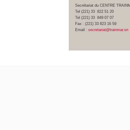
Secrétariat du CENTRE TRAIN
Tel (221) 33 822 51 20
Tel (221) 33 849 07 07
Fax : (221) 33 823 16 59
Email :
secretariat@trainmar.sn