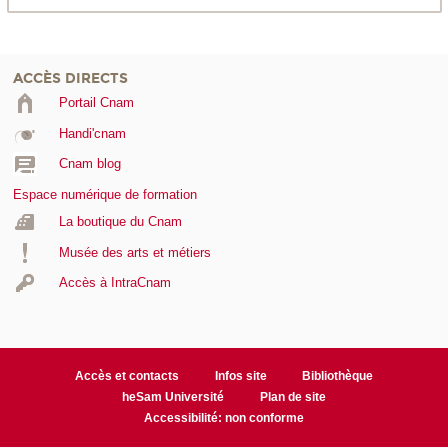
ACCÈS DIRECTS
Portail Cnam
Handi'cnam
Cnam blog
Espace numérique de formation
La boutique du Cnam
Musée des arts et métiers
Accès à IntraCnam
Accès et contacts
Infos site
Bibliothèque
heSam Université
Plan de site
Accessibilité: non conforme