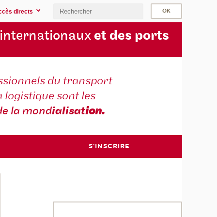
ccès directs
 internationaux
et des ports
ssionnels du transport
a logistique sont les
de la mond
ialisat
ion.
S'INSCRIRE