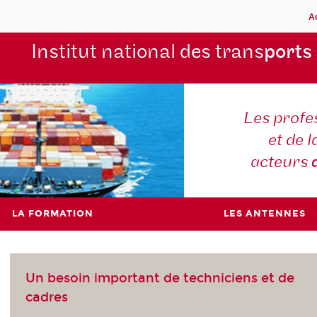
A
Institut national des trans
ports
Les profe
et de l
acteurs
LA FORMATION
LES ANTENNES
Un besoin important de techniciens et de
cadres