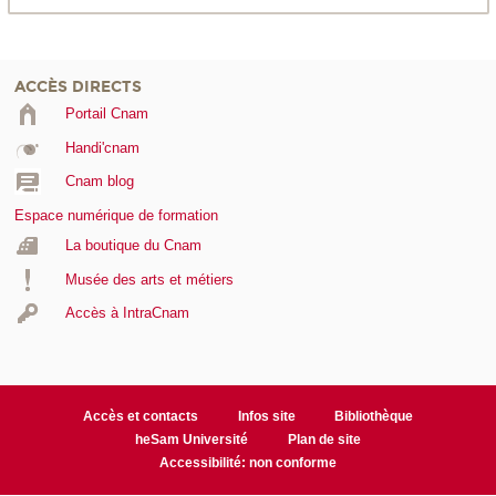
ACCÈS DIRECTS
Portail Cnam
Handi'cnam
Cnam blog
Espace numérique de formation
La boutique du Cnam
Musée des arts et métiers
Accès à IntraCnam
Accès et contacts
Infos site
Bibliothèque
heSam Université
Plan de site
Accessibilité: non conforme