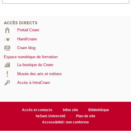
ACCÈS DIRECTS
Portail Cnam
Handi'cnam
Cnam blog
Espace numérique de formation
La boutique du Cnam
Musée des arts et métiers
Accès à IntraCnam
Accès et contacts
Infos site
Bibliothèque
heSam Université
Plan de site
Accessibilité: non conforme