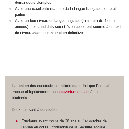
demandeurs d'emploi.
Avoir une excellente maîtrise de la langue française écrite et
parlée.
Avoir un bon niveau en langue anglaise (minimum de 4 ou 5
années). Les candidats seront éventuellement soumis à un test
de niveau avant leur inscription définitive.
L'attention des candidats est attirée sur le fait que l'institut
impose obligatoirement une
couverture sociale
à ses
étudiants.
Deux cas sont à considérer :
Etudiants ayant moins de 28 ans au 1er octobre de
l'année en cours : cotisation de la Sécurité sociale